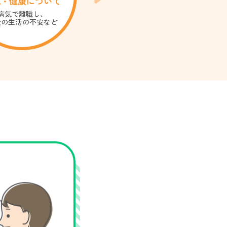
気・健康について
介護について
病気で離職し、
親の介護で
後の生活の不安など
将来の不安など