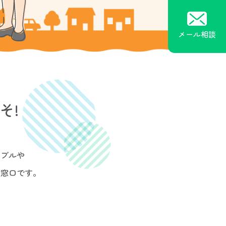
メール相談
そ!
ラブルや
る窓口です。