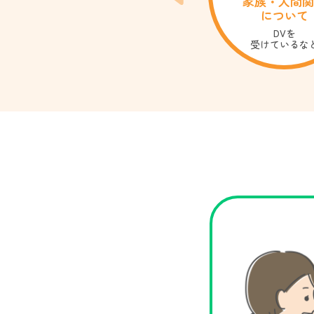
お金について
家族・人間関
について
借金が増えて
返済が厳しい
DVを
受けている
な